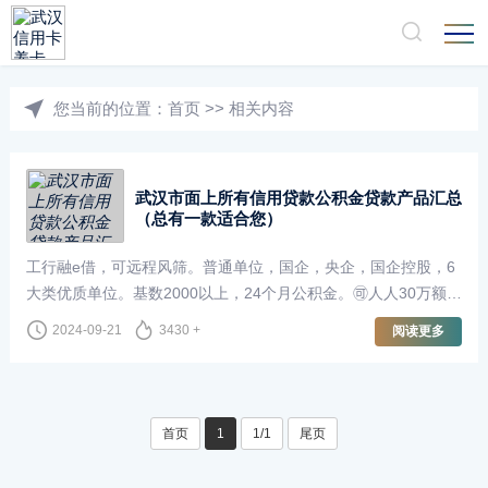
您当前的位置：
首页
>>
相关内容
武汉市面上所有信用贷款公积金贷款产品汇总
（总有一款适合您）
工行融e借，可远程风筛。普通单位，国企，央企，国企控股，6
大类优质单位。基数2000以上，24个月公积金。🉑人人30万额
度，三年先息后本3.89%🏠 家装预算不够·来办家装分期额度最
2024-09-21
3430 +
阅读更多
高100万⏰ 期限最长5年费率降至0.2···
首页
1
1/1
尾页